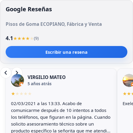
Google Reseñas
Pisos de Goma ECOPIANO, Fábrica y Venta
4.1
★
★
★
★
★
(9)
Escribir una resena
VIRGILIO MATEO
5 años atrás
★
★
★
★
★
★
★
02/03/2021 a las 13:33. Acabo de
comunicarme después de 10 intentos a todos
los teléfonos, que figuran en la página. Cuando
solicito asesoramiento técnico sobre un
producto específico la señorita que me atendió